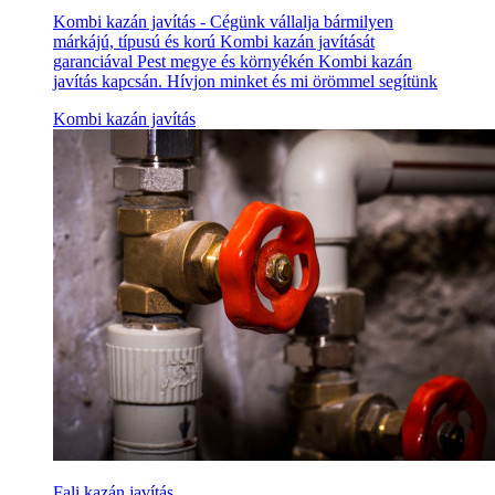
Kombi kazán javítás - Cégünk vállalja bármilyen
márkájú, típusú és korú Kombi kazán javítását
garanciával Pest megye és környékén Kombi kazán
javítás kapcsán. Hívjon minket és mi örömmel segítünk
Kombi kazán javítás
Fali kazán javítás