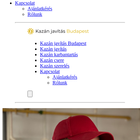
Kapcsolat
Ajánlatkérés
Rólunk
Kazán javítás Budapest
Kazán javítás
Kazán karbantartás
Kazán csere
Kazán szerelés
Kapcsolat
Ajánlatkérés
Rólunk