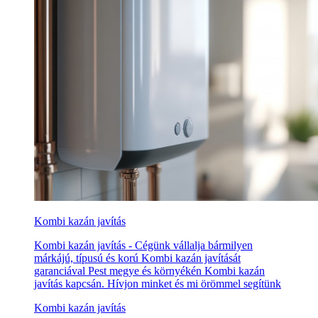
Kombi kazán javítás
Kombi kazán javítás - Cégünk vállalja bármilyen
márkájú, típusú és korú Kombi kazán javítását
garanciával Pest megye és környékén Kombi kazán
javítás kapcsán. Hívjon minket és mi örömmel segítünk
Kombi kazán javítás