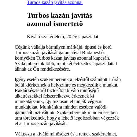
Turbos kazán javítás azonnal
Turbos kazán javítás
azonnal ismertető
Kiváló szakértelem, 20 év tapasztalat
Cégünk vállalja bármilyen márkájú, típusú és korú
Turbos kazán javítását garanciával Budapest és
környékén Turbos kazán javítás azonnal kapcsán.
Szakembereink több, mint két évtizedes tapasztalattal
állnak az Ön rendelkezésére.
Igény esetén szakembereink a jelzéstől számított 1 órán
belül kiérkeznek a helyszínre és megkezdik a munkát.
Raktárkészletről biztosított kiváló minőségű
alkatrészekkel felszerelkezve érkeznek ki
munkatársaink, így biztosan el tudják végezni
munkájukat. Munkánkra minden esetben valódi
garanciát biztosítunk. Szakembereink minden esetben
arra törekednek, hogy a lehető legolcsóbban végezzék
el a Turbos kazán javítását.
Válassza a kiváló minőséget és a remek szakértelmet,