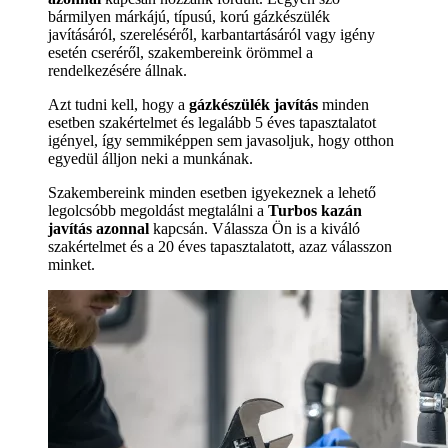
bármilyen márkájú, típusú, korú gázkészülék
javításáról, szereléséről, karbantartásáról vagy igény
esetén cseréről, szakembereink örömmel a
rendelkezésére állnak.
Azt tudni kell, hogy a
gázkészülék javítás
minden
esetben szakértelmet és legalább 5 éves tapasztalatot
igényel, így semmiképpen sem javasoljuk, hogy otthon
egyedül álljon neki a munkának.
Szakembereink minden esetben igyekeznek a lehető
legolcsóbb megoldást megtalálni a
Turbos kazán
javítás azonnal
kapcsán. Válassza Ön is a kiváló
szakértelmet és a 20 éves tapasztalatott, azaz válasszon
minket.