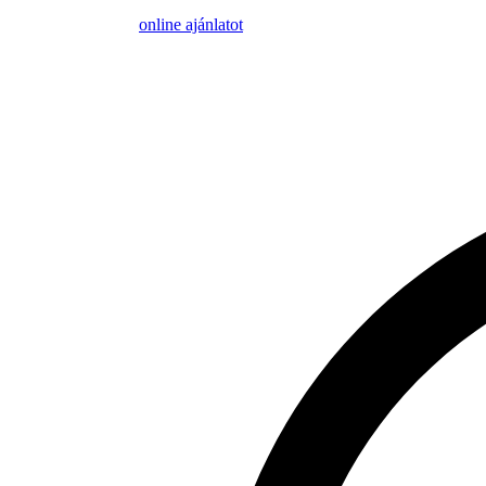
online ajánlatot