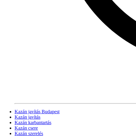
Kazán javítás Budapest
Kazán javítás
Kazán karbantartás
Kazán csere
Kazán szerelés