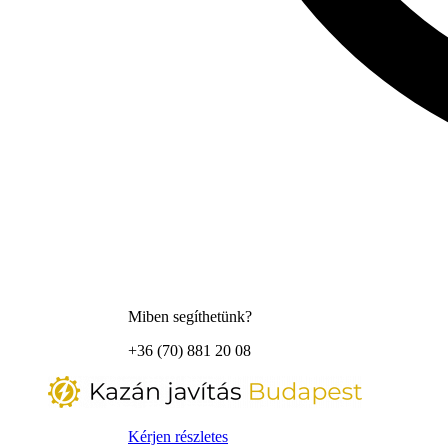
Miben segíthetünk?
+36 (70) 881 20 08
Kérjen részletes