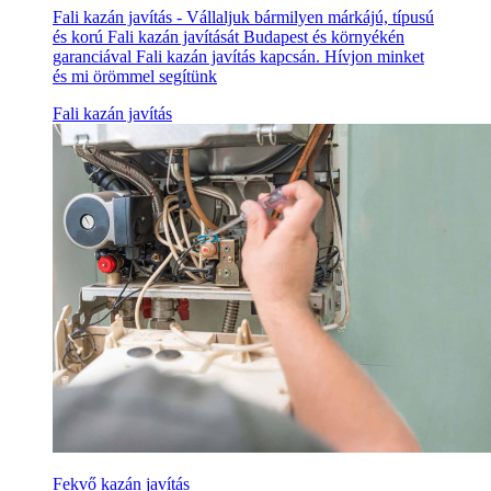
Fali kazán javítás - Vállaljuk bármilyen márkájú, típusú
és korú Fali kazán javítását Budapest és környékén
garanciával Fali kazán javítás kapcsán. Hívjon minket
és mi örömmel segítünk
Fali kazán javítás
Fekvő kazán javítás