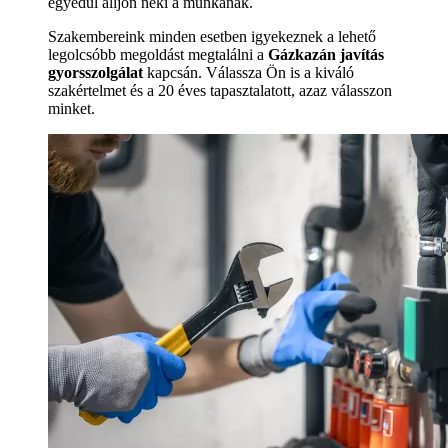
egyedül álljon neki a munkának.
Szakembereink minden esetben igyekeznek a lehető
legolcsóbb megoldást megtalálni a
Gázkazán javítás
gyorsszolgálat
kapcsán. Válassza Ön is a kiváló
szakértelmet és a 20 éves tapasztalatott, azaz válasszon
minket.