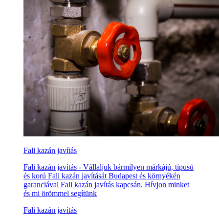
Fali kazán javítás
Fali kazán javítás - Vállaljuk bármilyen márkájú, típusú
és korú Fali kazán javítását Budapest és környékén
garanciával Fali kazán javítás kapcsán. Hívjon minket
és mi örömmel segítünk
Fali kazán javítás