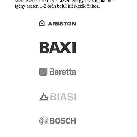
szerelését és cseréjét. Gázszerelő gyorsszolgálatunk
igény esetén 1-2 órán belül kiérkezik önhöz.