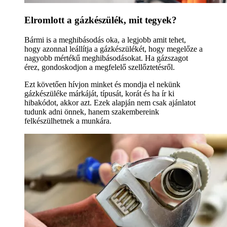
Elromlott a gázkészülék, mit tegyek?
Bármi is a meghibásodás oka, a legjobb amit tehet,
hogy azonnal leállítja a gázkészülékét, hogy megelőze a
nagyobb mértékű meghibásodásokat. Ha gázszagot
érez, gondoskodjon a megfelelő szellőztetésről.
Ezt követően hívjon minket és mondja el nekünk
gázkészüléke márkáját, típusát, korát és ha ír ki
hibakódot, akkor azt. Ezek alapján nem csak ajánlatot
tudunk adni önnek, hanem szakembereink
felkészülhetnek a munkára.