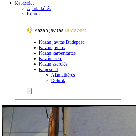
Kapcsolat
Ajánlatkérés
Rólunk
Kazán javítás Budapest
Kazán javítás
Kazán karbantartás
Kazán csere
Kazán szerelés
Kapcsolat
Ajánlatkérés
Rólunk