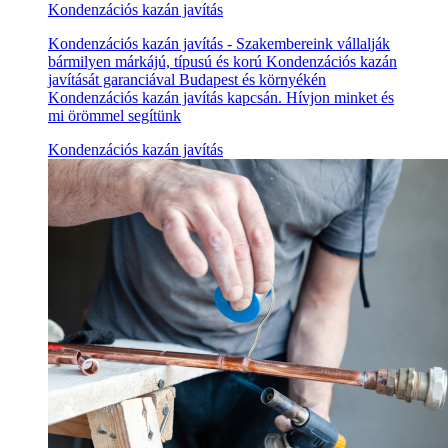
Kondenzációs kazán javítás
Kondenzációs kazán javítás - Szakembereink vállalják
bármilyen márkájú, típusú és korú Kondenzációs kazán
javítását garanciával Budapest és környékén
Kondenzációs kazán javítás kapcsán. Hívjon minket és
mi örömmel segítünk
Kondenzációs kazán javítás