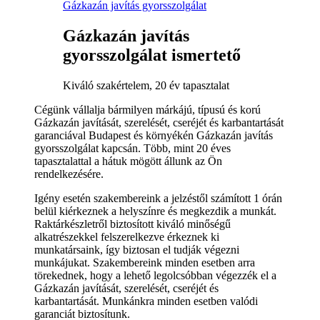
Gázkazán javítás gyorsszolgálat
Gázkazán javítás
gyorsszolgálat ismertető
Kiváló szakértelem, 20 év tapasztalat
Cégünk vállalja bármilyen márkájú, típusú és korú
Gázkazán javítását, szerelését, cseréjét és karbantartását
garanciával Budapest és környékén Gázkazán javítás
gyorsszolgálat kapcsán. Több, mint 20 éves
tapasztalattal a hátuk mögött állunk az Ön
rendelkezésére.
Igény esetén szakembereink a jelzéstől számított 1 órán
belül kiérkeznek a helyszínre és megkezdik a munkát.
Raktárkészletről biztosított kiváló minőségű
alkatrészekkel felszerelkezve érkeznek ki
munkatársaink, így biztosan el tudják végezni
munkájukat. Szakembereink minden esetben arra
törekednek, hogy a lehető legolcsóbban végezzék el a
Gázkazán javítását, szerelését, cseréjét és
karbantartását. Munkánkra minden esetben valódi
garanciát biztosítunk.