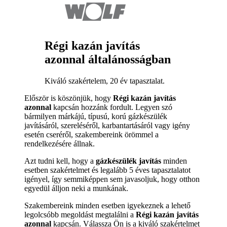
Régi kazán javítás
azonnal általánosságban
Kiváló szakértelem, 20 év tapasztalat.
Először is köszönjük, hogy
Régi kazán javítás
azonnal
kapcsán hozzánk fordult. Legyen szó
bármilyen márkájú, típusú, korú gázkészülék
javításáról, szereléséről, karbantartásáról vagy igény
esetén cseréről, szakembereink örömmel a
rendelkezésére állnak.
Azt tudni kell, hogy a
gázkészülék javítás
minden
esetben szakértelmet és legalább 5 éves tapasztalatot
igényel, így semmiképpen sem javasoljuk, hogy otthon
egyedül álljon neki a munkának.
Szakembereink minden esetben igyekeznek a lehető
legolcsóbb megoldást megtalálni a
Régi kazán javítás
azonnal
kapcsán. Válassza Ön is a kiváló szakértelmet