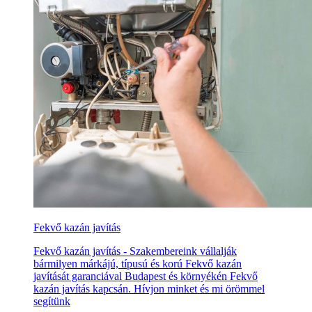
Fekvő kazán javítás
Fekvő kazán javítás - Szakembereink vállalják
bármilyen márkájú, típusú és korú Fekvő kazán
javítását garanciával Budapest és környékén Fekvő
kazán javítás kapcsán. Hívjon minket és mi örömmel
segítünk