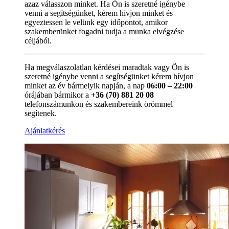
azaz válasszon minket. Ha Ön is szeretné igénybe
venni a segítségünket, kérem hívjon minket és
egyeztessen le velünk egy időpontot, amikor
szakemberünket fogadni tudja a munka elvégzése
céljából.
Ha megválaszolatlan kérdései maradtak vagy Ön is
szeretné igénybe venni a segítségünket kérem hívjon
minket az év bármelyik napján, a nap
06:00 – 22:00
órájában bármikor a
+36 (70) 881 20 08
telefonszámunkon és szakembereink örömmel
segítenek.
Ajánlatkérés