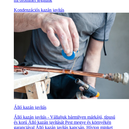
mi örömmel segítünk
Kondenzációs kazán javítás
Álló kazán javítás
Álló kazán javítás - Vállaljuk bármilyen márkájú, típusú
és korú Álló kazán javítását Pest megye és környékén
garanciával Álló kazán javítás kapcsán. Hívjon minket