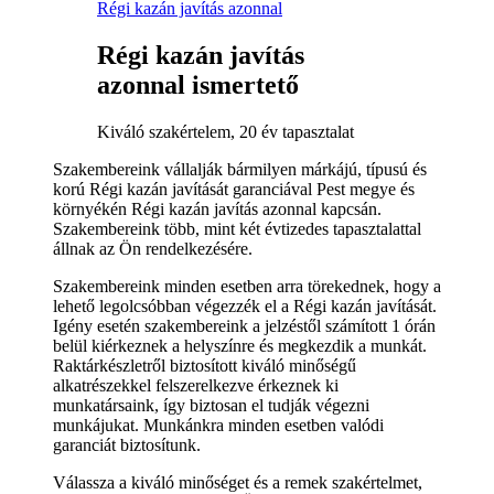
Régi kazán javítás azonnal
Régi kazán javítás
azonnal ismertető
Kiváló szakértelem, 20 év tapasztalat
Szakembereink vállalják bármilyen márkájú, típusú és
korú Régi kazán javítását garanciával Pest megye és
környékén Régi kazán javítás azonnal kapcsán.
Szakembereink több, mint két évtizedes tapasztalattal
állnak az Ön rendelkezésére.
Szakembereink minden esetben arra törekednek, hogy a
lehető legolcsóbban végezzék el a Régi kazán javítását.
Igény esetén szakembereink a jelzéstől számított 1 órán
belül kiérkeznek a helyszínre és megkezdik a munkát.
Raktárkészletről biztosított kiváló minőségű
alkatrészekkel felszerelkezve érkeznek ki
munkatársaink, így biztosan el tudják végezni
munkájukat. Munkánkra minden esetben valódi
garanciát biztosítunk.
Válassza a kiváló minőséget és a remek szakértelmet,