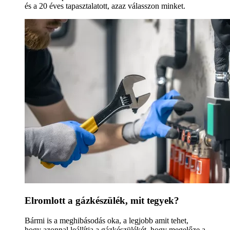
és a 20 éves tapasztalatott, azaz válasszon minket.
Elromlott a gázkészülék, mit tegyek?
Bármi is a meghibásodás oka, a legjobb amit tehet,
hogy azonnal leállítja a gázkészülékét, hogy megelőze a