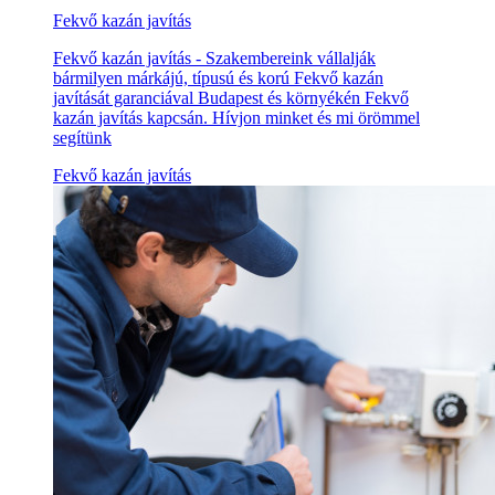
Fekvő kazán javítás
Fekvő kazán javítás - Szakembereink vállalják
bármilyen márkájú, típusú és korú Fekvő kazán
javítását garanciával Budapest és környékén Fekvő
kazán javítás kapcsán. Hívjon minket és mi örömmel
segítünk
Fekvő kazán javítás