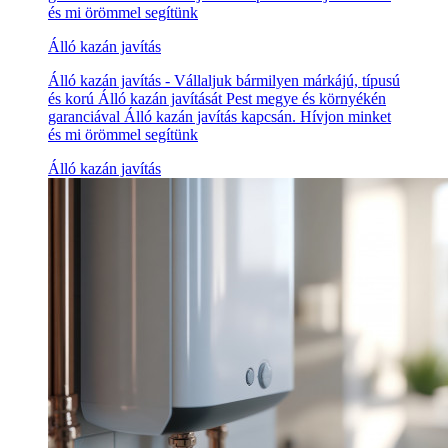
és mi örömmel segítünk
Álló kazán javítás
Álló kazán javítás - Vállaljuk bármilyen márkájú, típusú
és korú Álló kazán javítását Pest megye és környékén
garanciával Álló kazán javítás kapcsán. Hívjon minket
és mi örömmel segítünk
Álló kazán javítás