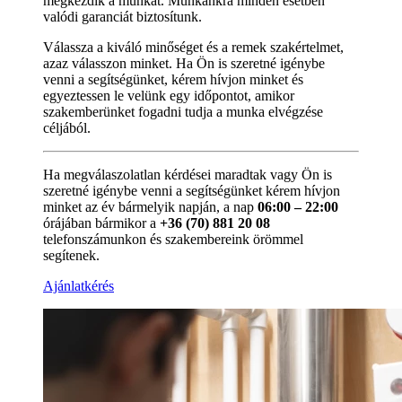
megkezdik a munkát. Munkánkra minden esetben
valódi garanciát biztosítunk.
Válassza a kiváló minőséget és a remek szakértelmet,
azaz válasszon minket. Ha Ön is szeretné igénybe
venni a segítségünket, kérem hívjon minket és
egyeztessen le velünk egy időpontot, amikor
szakemberünket fogadni tudja a munka elvégzése
céljából.
Ha megválaszolatlan kérdései maradtak vagy Ön is
szeretné igénybe venni a segítségünket kérem hívjon
minket az év bármelyik napján, a nap
06:00 – 22:00
órájában bármikor a
+36 (70) 881 20 08
telefonszámunkon és szakembereink örömmel
segítenek.
Ajánlatkérés