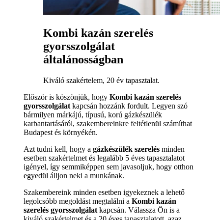
Kombi kazán szerelés
gyorsszolgálat
általánosságban
Kiváló szakértelem, 20 év tapasztalat.
Először is köszönjük, hogy
Kombi kazán szerelés
gyorsszolgálat
kapcsán hozzánk fordult. Legyen szó
bármilyen márkájú, típusú, korú gázkészülék
karbantartásáról, szakembereinkre feltétlenül számíthat
Budapest és környékén.
Azt tudni kell, hogy a
gázkészülék szerelés
minden
esetben szakértelmet és legalább 5 éves tapasztalatot
igényel, így semmiképpen sem javasoljuk, hogy otthon
egyedül álljon neki a munkának.
Szakembereink minden esetben igyekeznek a lehető
legolcsóbb megoldást megtalálni a
Kombi kazán
szerelés gyorsszolgálat
kapcsán. Válassza Ön is a
kiváló szakértelmet és a 20 éves tapasztalatott, azaz