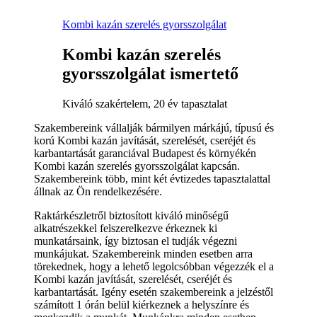
Kombi kazán szerelés gyorsszolgálat
Kombi kazán szerelés
gyorsszolgálat ismertető
Kiváló szakértelem, 20 év tapasztalat
Szakembereink vállalják bármilyen márkájú, típusú és
korú Kombi kazán javítását, szerelését, cseréjét és
karbantartását garanciával Budapest és környékén
Kombi kazán szerelés gyorsszolgálat kapcsán.
Szakembereink több, mint két évtizedes tapasztalattal
állnak az Ön rendelkezésére.
Raktárkészletről biztosított kiváló minőségű
alkatrészekkel felszerelkezve érkeznek ki
munkatársaink, így biztosan el tudják végezni
munkájukat. Szakembereink minden esetben arra
törekednek, hogy a lehető legolcsóbban végezzék el a
Kombi kazán javítását, szerelését, cseréjét és
karbantartását. Igény esetén szakembereink a jelzéstől
számított 1 órán belül kiérkeznek a helyszínre és