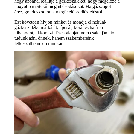
hogy azonnal leállítja a gázkészülékét, hogy megelőze a
nagyobb mértékű meghibásodásokat. Ha gázszagot
érez, gondoskodjon a megfelelő szellőztetésről.
Ezt követően hívjon minket és mondja el nekünk
gázkészüléke márkáját, típusát, korát és ha ír ki
hibakódot, akkor azt. Ezek alapján nem csak ajánlatot
tudunk adni önnek, hanem szakembereink
felkészülhetnek a munkára.