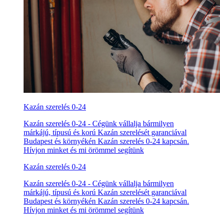
Kazán szerelés 0-24
Kazán szerelés 0-24 - Cégünk vállalja bármilyen
márkájú, típusú és korú Kazán szerelését garanciával
Budapest és környékén Kazán szerelés 0-24 kapcsán.
Hívjon minket és mi örömmel segítünk
Kazán szerelés 0-24
Kazán szerelés 0-24 - Cégünk vállalja bármilyen
márkájú, típusú és korú Kazán szerelését garanciával
Budapest és környékén Kazán szerelés 0-24 kapcsán.
Hívjon minket és mi örömmel segítünk