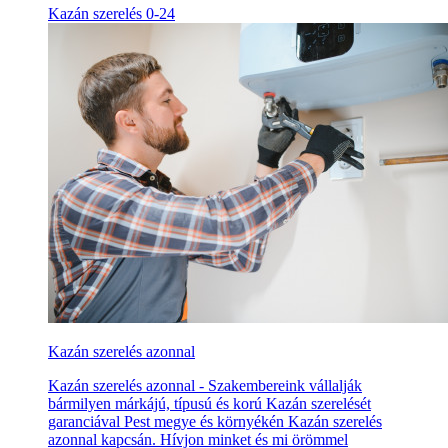
Kazán szerelés 0-24
Kazán szerelés azonnal
Kazán szerelés azonnal - Szakembereink vállalják
bármilyen márkájú, típusú és korú Kazán szerelését
garanciával Pest megye és környékén Kazán szerelés
azonnal kapcsán. Hívjon minket és mi örömmel