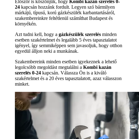
Először is köszönjük, hogy
Kombi kazán szerelés 0-
24
kapcsán hozzánk fordult. Legyen szó bármilyen
márkájú, típusú, korú gázkészülék karbantartásáról,
szakembereinkre feltétlenül számíthat Budapest és
környékén.
Azt tudni kell, hogy a
gázkészülék szerelés
minden
esetben szakértelmet és legalább 5 éves tapasztalatot
igényel, így semmiképpen sem javasoljuk, hogy otthon
egyedül álljon neki a munkának.
Szakembereink minden esetben igyekeznek a lehető
legolcsóbb megoldást megtalálni a
Kombi kazán
szerelés 0-24
kapcsán. Válassza Ön is a kiváló
szakértelmet és a 20 éves tapasztalatott, azaz válasszon
minket.