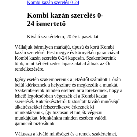
Kombi kazán szerelés 0-24
Kombi kazán szerelés 0-
24 ismertető
Kiváló szakértelem, 20 év tapasztalat
Vállaljuk bármilyen márkájú, típusú és korú Kombi
kazán szerelését Pest megye és környékén garanciával
Kombi kazán szerelés 0-24 kapcsán. Szakembereink
több, mint két évtizedes tapasztalattal állnak az Ön
rendelkezésére.
Igény esetén szakembereink a jelzéstől számított 1 órán
belül kiérkeznek a helyszínre és megkezdik a munkát.
Szakembereink minden esetben arra törekednek, hogy a
lehető legolcsóbban végezzék el a Kombi kazán
szerelését. Raktárkészletről biztosított kiváló minőségű
alkatrészekkel felszerelkezve érkeznek ki
munkatársaink, így biztosan el tudják végezni
munkájukat. Munkánkra minden esetben valódi
garanciát biztosítunk.
Válassza a kiváló minőséget és a remek szakértelmet,