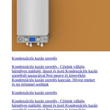
Kondenzációs kazán szerelés
Kondenzációs kazán szerelés - Cégünk vállalja
bármilyen márkájú, típusú és korú Kondenzációs kazán
szerelését garanciával Pest megye és környékén
Kondenzációs kazán szerelés kapcsán. Hívjon minket
és mi örömmel segítünk
Kondenzációs kazán szerelés
Kondenzációs kazán szerelés - Cégünk vállalja
bármilyen márkájú, típusú és korú Kondenzációs kazán
szerelését garanciával Pest megye és környékén