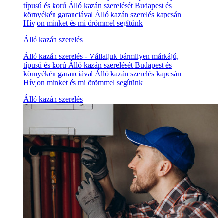
típusú és korú Álló kazán szerelését Budapest és
környékén garanciával Álló kazán szerelés kapcsán.
Hívjon minket és mi örömmel segítünk
Álló kazán szerelés
Álló kazán szerelés - Vállaljuk bármilyen márkájú,
típusú és korú Álló kazán szerelését Budapest és
környékén garanciával Álló kazán szerelés kapcsán.
Hívjon minket és mi örömmel segítünk
Álló kazán szerelés