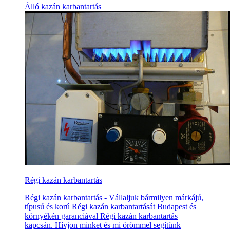
Álló kazán karbantartás
Régi kazán karbantartás
Régi kazán karbantartás - Vállaljuk bármilyen márkájú,
típusú és korú Régi kazán karbantartását Budapest és
környékén garanciával Régi kazán karbantartás
kapcsán. Hívjon minket és mi örömmel segítünk