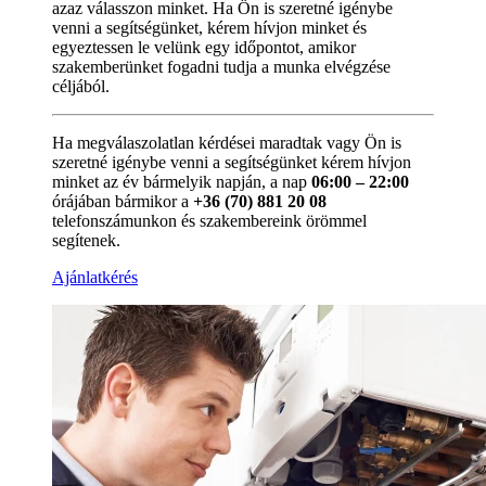
azaz válasszon minket. Ha Ön is szeretné igénybe
venni a segítségünket, kérem hívjon minket és
egyeztessen le velünk egy időpontot, amikor
szakemberünket fogadni tudja a munka elvégzése
céljából.
Ha megválaszolatlan kérdései maradtak vagy Ön is
szeretné igénybe venni a segítségünket kérem hívjon
minket az év bármelyik napján, a nap
06:00 – 22:00
órájában bármikor a
+36 (70) 881 20 08
telefonszámunkon és szakembereink örömmel
segítenek.
Ajánlatkérés