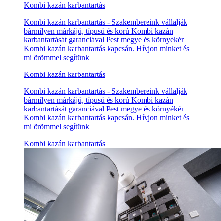
Kombi kazán karbantartás
Kombi kazán karbantartás - Szakembereink vállalják
bármilyen márkájú, típusú és korú Kombi kazán
karbantartását garanciával Pest megye és környékén
Kombi kazán karbantartás kapcsán. Hívjon minket és
mi örömmel segítünk
Kombi kazán karbantartás
Kombi kazán karbantartás - Szakembereink vállalják
bármilyen márkájú, típusú és korú Kombi kazán
karbantartását garanciával Pest megye és környékén
Kombi kazán karbantartás kapcsán. Hívjon minket és
mi örömmel segítünk
Kombi kazán karbantartás