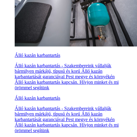
Álló kazán karbantartás
Álló kazán karbantartás - Szakembereink vállalják
bármilyen márkájú, típusú és korú Álló kazán
karbantartását garanciával Pest megye és környékén
Álló kazán karbantartás kapcsán. Hívjon minket és mi
örömmel segítünk
Álló kazán karbantartás
Álló kazán karbantartás - Szakembereink vállalják
bármilyen márkájú, típusú és korú Álló kazán
karbantartását garanciával Pest megye és környékén
Álló kazán karbantartás kapcsán. Hívjon minket és mi
örömmel segítünk