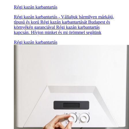
Régi kazán karbantartás
Régi kazán karbantartás - Vállaljuk bármilyen márkájú,
típusú és korú Régi kazán karbantartását Budapest és
környékén garanciával Régi kazán karbantartás
kapcsán. Hívjon minket és mi örömmel segítünk
Régi kazán karbantartás