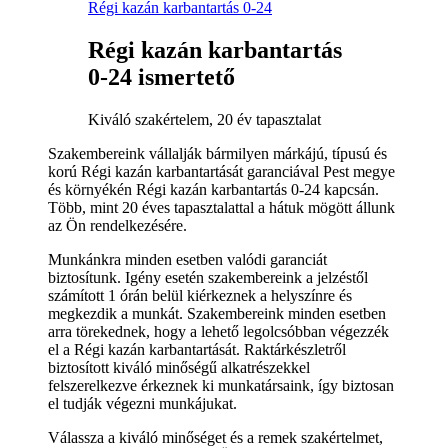
Régi kazán karbantartás 0-24
Régi kazán karbantartás
0-24 ismertető
Kiváló szakértelem, 20 év tapasztalat
Szakembereink vállalják bármilyen márkájú, típusú és
korú Régi kazán karbantartását garanciával Pest megye
és környékén Régi kazán karbantartás 0-24 kapcsán.
Több, mint 20 éves tapasztalattal a hátuk mögött állunk
az Ön rendelkezésére.
Munkánkra minden esetben valódi garanciát
biztosítunk. Igény esetén szakembereink a jelzéstől
számított 1 órán belül kiérkeznek a helyszínre és
megkezdik a munkát. Szakembereink minden esetben
arra törekednek, hogy a lehető legolcsóbban végezzék
el a Régi kazán karbantartását. Raktárkészletről
biztosított kiváló minőségű alkatrészekkel
felszerelkezve érkeznek ki munkatársaink, így biztosan
el tudják végezni munkájukat.
Válassza a kiváló minőséget és a remek szakértelmet,