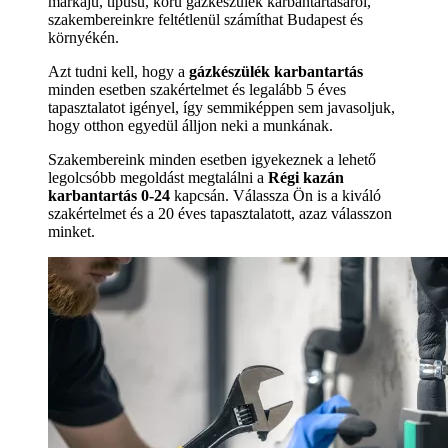
márkájú, típusú, korú gázkészülék karbantartásáról,
szakembereinkre feltétlenül számíthat Budapest és
környékén.
Azt tudni kell, hogy a
gázkészülék karbantartás
minden esetben szakértelmet és legalább 5 éves
tapasztalatot igényel, így semmiképpen sem javasoljuk,
hogy otthon egyedül álljon neki a munkának.
Szakembereink minden esetben igyekeznek a lehető
legolcsóbb megoldást megtalálni a
Régi kazán
karbantartás 0-24
kapcsán. Válassza Ön is a kiváló
szakértelmet és a 20 éves tapasztalatott, azaz válasszon
minket.