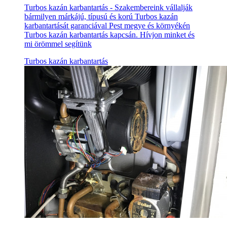
Turbos kazán karbantartás - Szakembereink vállalják
bármilyen márkájú, típusú és korú Turbos kazán
karbantartását garanciával Pest megye és környékén
Turbos kazán karbantartás kapcsán. Hívjon minket és
mi örömmel segítünk
Turbos kazán karbantartás