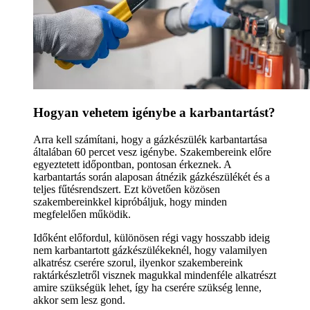
Hogyan vehetem igénybe a karbantartást?
Arra kell számítani, hogy a gázkészülék karbantartása
általában 60 percet vesz igénybe. Szakembereink előre
egyeztetett időpontban, pontosan érkeznek. A
karbantartás során alaposan átnézik gázkészülékét és a
teljes fűtésrendszert. Ezt követően közösen
szakembereinkkel kipróbáljuk, hogy minden
megfelelően működik.
Időként előfordul, különösen régi vagy hosszabb ideig
nem karbantartott gázkészülékeknél, hogy valamilyen
alkatrész cserére szorul, ilyenkor szakembereink
raktárkészletről visznek magukkal mindenféle alkatrészt
amire szükségük lehet, így ha cserére szükség lenne,
akkor sem lesz gond.