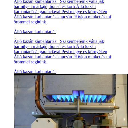
Álló kazán karbantartás - Szakembereink vállalják
bármilyen márkájú, típusú és korú Álló kazán
karbantartását garanciával Pest megye és környékén
Álló kazán karbantartás kapcsán. Hívjon minket és mi
örömmel segítünk
Álló kazán karbantartás
Álló kazán karbantartás - Szakembereink vállalják
bármilyen márkájú, típusú és korú Álló kazán
karbantartását garanciával Pest megye és környékén
Álló kazán karbantartás kapcsán. Hívjon minket és mi
örömmel segítünk
Álló kazán karbantartás