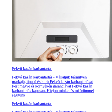
Fekvő kazán karbantartás
Fekvő kazán karbantartás - Vállaljuk bármilyen
márkájú, típusú és korú Fekvő kazán karbantartását
Pest megye és környékén garanciával Fekvő kazán
karbantartás kapcsán. Hívjon minket és mi örömmel
segítünk
Fekvő kazán karbantartás