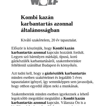
Kombi kazán
karbantartás azonnal
általánosságban
Kiváló szakértelem, 20 év tapasztalat.
Először is köszönjük, hogy
Kombi kazán
karbantartás azonnal
kapcsán hozzánk fordult.
Legyen szó bármilyen márkájú, típusú, korú
gázkészülék karbantartásáról, szakembereinkre
feltétlenül számíthat Budapest és környékén.
Azt tudni kell, hogy a
gázkészülék karbantartás
minden esetben szakértelmet és legalább 5 éves
tapasztalatot igényel, így semmiképpen sem javasoljuk,
hogy otthon egyedül álljon neki a munkának.
Szakembereink minden esetben igyekeznek a lehető
legolcsóbb megoldást megtalálni a
Kombi kazán
karbantartás azonnal
kapcsán. Válassza Ön is a