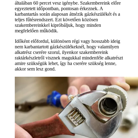
általában 60 percet vesz igénybe. Szakembereink előre
egyeztetett időpontban, pontosan érkeznek. A
karbantartás során alaposan átnézik gázkészülékét és a
teljes fűtésrendszert. Ezt követően közösen
szakembereinkkel kipróbáljuk, hogy minden
megfelelően működik.
Időként előfordul, különösen régi vagy hosszabb ideig
nem karbantartott gázkészülékeknél, hogy valamilyen
alkatrész cserére szorul, ilyenkor szakembereink
raktárkészletről visznek magukkal mindenféle alkatrészt
amire szükségük lehet, így ha cserére szükség lenne,
akkor sem lesz gond.