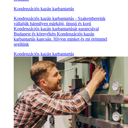
Kondenzációs kazán karbantartás
Kondenzációs kazán karbantartás - Szakembereink
vállalják bármilyen márkájú, típusú és korú
Kondenzációs kazán karbantartását garanciával
Budapest és környékén Kondenzációs kazán
karbantartás kapcsán. Hívjon minket és mi örömmel
segítünk
Kondenzációs kazán karbantartás