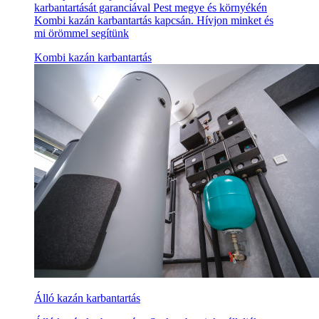
karbantartását garanciával Pest megye és környékén
Kombi kazán karbantartás kapcsán. Hívjon minket és
mi örömmel segítünk
Kombi kazán karbantartás
Álló kazán karbantartás