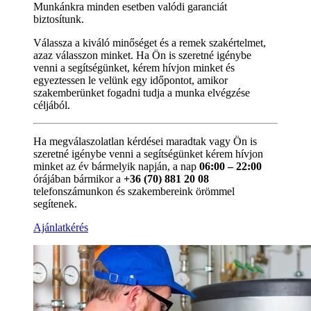
Munkánkra minden esetben valódi garanciát
biztosítunk.
Válassza a kiváló minőséget és a remek szakértelmet,
azaz válasszon minket. Ha Ön is szeretné igénybe
venni a segítségünket, kérem hívjon minket és
egyeztessen le velünk egy időpontot, amikor
szakemberünket fogadni tudja a munka elvégzése
céljából.
Ha megválaszolatlan kérdései maradtak vagy Ön is
szeretné igénybe venni a segítségünket kérem hívjon
minket az év bármelyik napján, a nap
06:00 – 22:00
órájában bármikor a
+36 (70) 881 20 08
telefonszámunkon és szakembereink örömmel
segítenek.
Ajánlatkérés