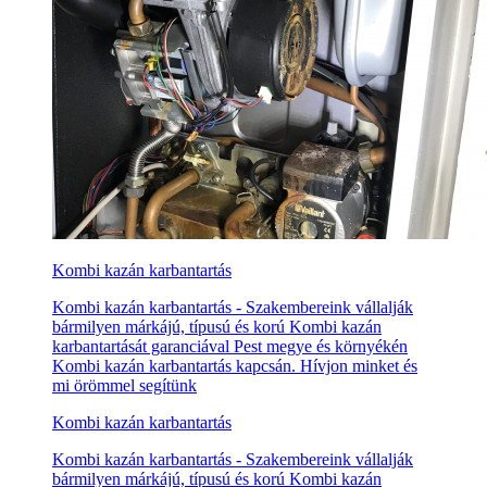
Kombi kazán karbantartás
Kombi kazán karbantartás - Szakembereink vállalják
bármilyen márkájú, típusú és korú Kombi kazán
karbantartását garanciával Pest megye és környékén
Kombi kazán karbantartás kapcsán. Hívjon minket és
mi örömmel segítünk
Kombi kazán karbantartás
Kombi kazán karbantartás - Szakembereink vállalják
bármilyen márkájú, típusú és korú Kombi kazán