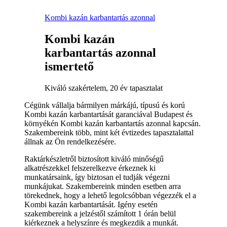
Kombi kazán karbantartás azonnal
Kombi kazán
karbantartás azonnal
ismertető
Kiváló szakértelem, 20 év tapasztalat
Cégünk vállalja bármilyen márkájú, típusú és korú
Kombi kazán karbantartását garanciával Budapest és
környékén Kombi kazán karbantartás azonnal kapcsán.
Szakembereink több, mint két évtizedes tapasztalattal
állnak az Ön rendelkezésére.
Raktárkészletről biztosított kiváló minőségű
alkatrészekkel felszerelkezve érkeznek ki
munkatársaink, így biztosan el tudják végezni
munkájukat. Szakembereink minden esetben arra
törekednek, hogy a lehető legolcsóbban végezzék el a
Kombi kazán karbantartását. Igény esetén
szakembereink a jelzéstől számított 1 órán belül
kiérkeznek a helyszínre és megkezdik a munkát.