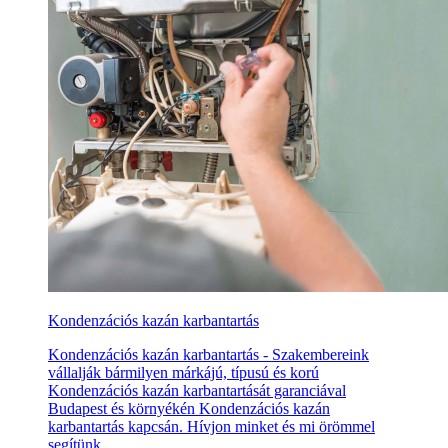
Kondenzációs kazán karbantartás
Kondenzációs kazán karbantartás - Szakembereink
vállalják bármilyen márkájú, típusú és korú
Kondenzációs kazán karbantartását garanciával
Budapest és környékén Kondenzációs kazán
karbantartás kapcsán. Hívjon minket és mi örömmel
segítünk