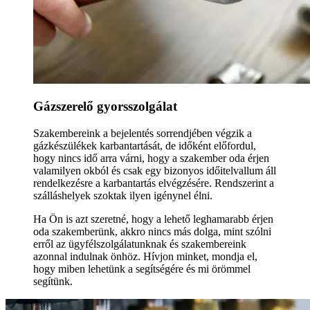
Gázszerelő gyorsszolgálat
Szakembereink a bejelentés sorrendjében végzik a
gázkészülékek karbantartását, de időként előfordul,
hogy nincs idő arra várni, hogy a szakember oda érjen
valamilyen okból és csak egy bizonyos időitelvallum áll
rendelkezésre a karbantartás elvégzésére. Rendszerint a
szálláshelyek szoktak ilyen igénynel élni.
Ha Ön is azt szeretné, hogy a lehető leghamarabb érjen
oda szakemberünk, akkro nincs más dolga, mint szólni
erről az ügyfélszolgálatunknak és szakembereink
azonnal indulnak önhöz. Hívjon minket, mondja el,
hogy miben lehetünk a segítségére és mi örömmel
segítünk.